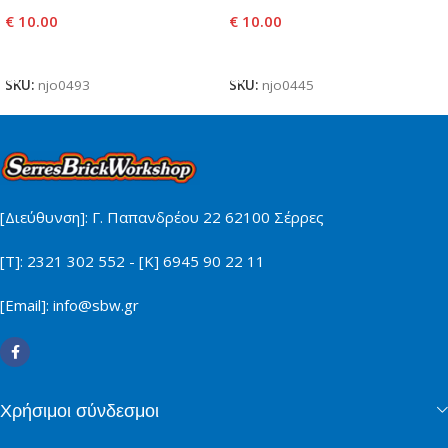
€
10.00
€
10.00
Προσθήκη Στο Καλάθι
Προσθήκη Στο Καλάθι
SKU:
njo0493
SKU:
njo0445
[Διεύθυνση]: Γ. Παπανδρέου 22 62100 Σέρρες
[Τ]: 2321 302 552 - [Κ] 6945 90 22 11
[Email]: info@sbw.gr
Χρήσιμοι σύνδεσμοι