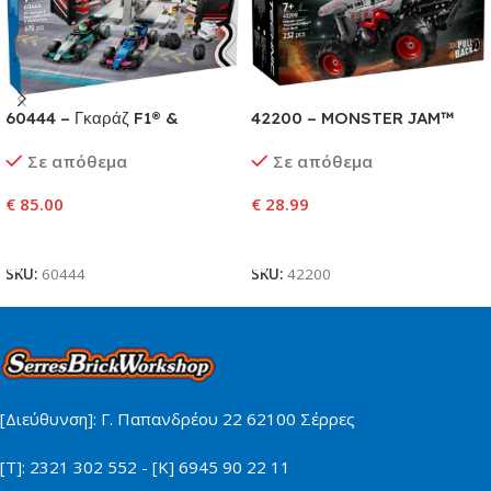
60444 – Γκαράζ F1® &
42200 – MONSTER JAM™
Αυτοκίνητα Mercedes-AMG &
THUNDERROARUS™ PULL-
Σε απόθεμα
Σε απόθεμα
Alpine
BACK
€
85.00
€
28.99
Προσθήκη Στο Καλάθι
Προσθήκη Στο Καλάθι
SKU:
60444
SKU:
42200
[Διεύθυνση]: Γ. Παπανδρέου 22 62100 Σέρρες
[Τ]: 2321 302 552 - [Κ] 6945 90 22 11