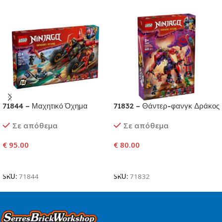
71844 – Μαχητικό Όχημα
71832 – Θάντερ-φανγκ Δράκος
Νίντζα
του Χάους
Σε απόθεμα
Σε απόθεμα
€
95.00
€
80.00
Προσθήκη Στο Καλάθι
Προσθήκη Στο Καλάθι
SKU:
71844
SKU:
71832