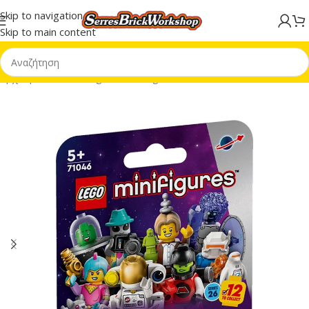
Skip to navigation
Skip to main content
Αρχική σελίδα
/
Minifigures
/
Minifigures CMF
/
CMF Series 26