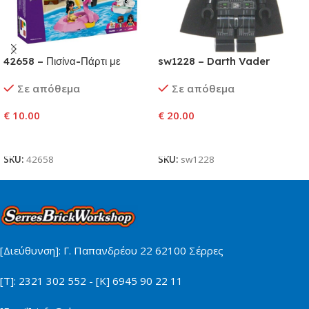
42658 – Πισίνα-Πάρτι με
sw1228 – Darth Vader
Φουσκωτό Μονόκερο &
Σε απόθεμα
Σε απόθεμα
Φλαμίνγκο
€
10.00
€
20.00
Προσθήκη Στο Καλάθι
Προσθήκη Στο Καλάθι
SKU:
42658
SKU:
sw1228
[Διεύθυνση]: Γ. Παπανδρέου 22 62100 Σέρρες
[Τ]: 2321 302 552 - [Κ] 6945 90 22 11