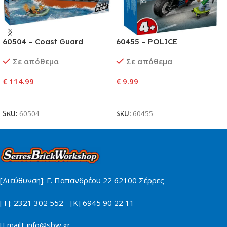
60504 – Coast Guard
60455 – POLICE
Rescue Boat & Helicopter
MOTORCYCLE CHASE
Σε απόθεμα
Σε απόθεμα
€
114.99
€
9.99
Προσθήκη Στο Καλάθι
Προσθήκη Στο Καλάθι
SKU:
60504
SKU:
60455
[Διεύθυνση]: Γ. Παπανδρέου 22 62100 Σέρρες
[Τ]: 2321 302 552 - [Κ] 6945 90 22 11
[Email]: info@sbw.gr