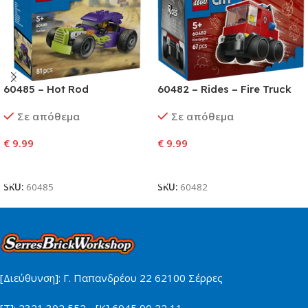
60485 – Hot Rod
60482 – Rides – Fire Truck
Σε απόθεμα
Σε απόθεμα
€
9.99
€
9.99
Προσθήκη Στο Καλάθι
Προσθήκη Στο Καλάθι
SKU:
60485
SKU:
60482
[Διεύθυνση]: Γ. Παπανδρέου 22 62100 Σέρρες