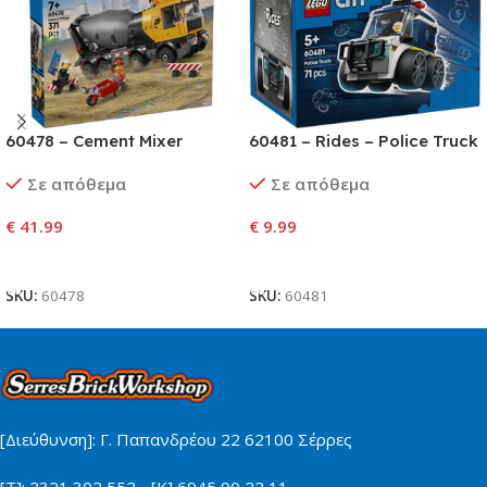
60478 – Cement Mixer
60481 – Rides – Police Truck
Σε απόθεμα
Σε απόθεμα
€
41.99
€
9.99
Προσθήκη Στο Καλάθι
Προσθήκη Στο Καλάθι
SKU:
60478
SKU:
60481
[Διεύθυνση]: Γ. Παπανδρέου 22 62100 Σέρρες