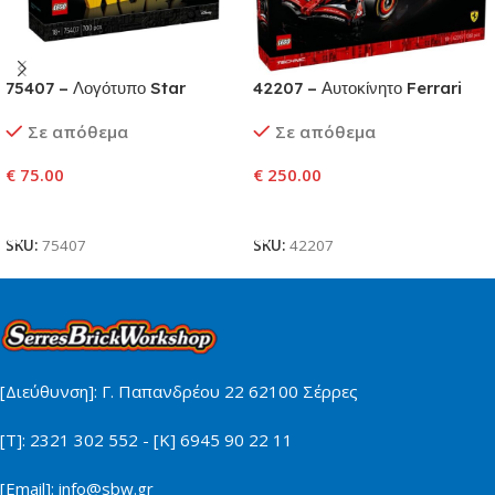
75407 – Λογότυπο Star
42207 – Αυτοκίνητο Ferrari
Wars™ από Τουβλάκια
SF-24 F1
Σε απόθεμα
Σε απόθεμα
€
75.00
€
250.00
Προσθήκη Στο Καλάθι
Προσθήκη Στο Καλάθι
SKU:
75407
SKU:
42207
[Διεύθυνση]: Γ. Παπανδρέου 22 62100 Σέρρες
[Τ]: 2321 302 552 - [Κ] 6945 90 22 11
[Email]: info@sbw.gr