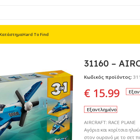
Κατάστημα
Hard To Find
ACE PLANE
31160 – AIR
Κωδικός προϊόντος:
31
€
15.99
Εξαν
Εξαντλημένο
AIRCRAFT: RACE PLANE
Αγόρια και κορίτσια ηλι
στον ουρανό με το σετ πα