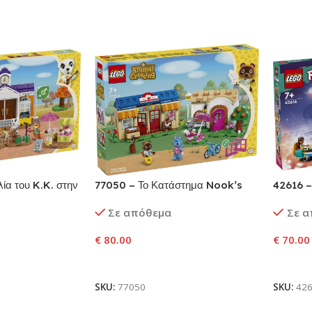
ία του K.K. στην
77050 – Το Κατάστημα Nook’s
42616 –
Cranny & Το Σπίτι της Rosie
Χάρτλεϊκ
Σε απόθεμα
Σε 
€
80.00
€
70.00
αλάθι
Προσθήκη Στο Καλάθι
Προσθ
SKU:
77050
SKU:
42