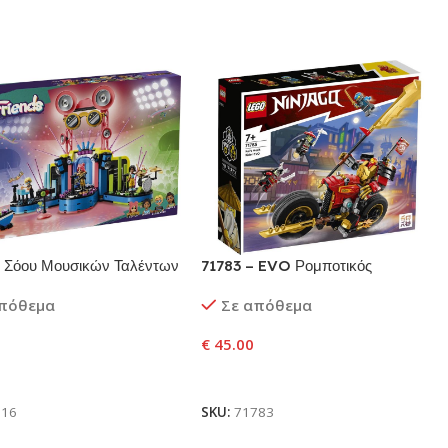
 Σόου Μουσικών Ταλέντων
71783 – EVO Ρομποτικός
 Σίτυ
Αναβάτης του Κάι
απόθεμα
Σε απόθεμα
€
45.00
ήκη Στο Καλάθι
Προσθήκη Στο Καλάθι
616
SKU:
71783