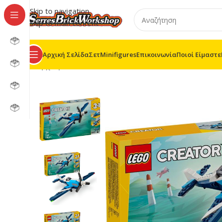
Skip to navigation
Skip to main content
Αρχική Σελίδα
Σετ
Minifigures
Επικοινωνία
Ποιοί Είμαστε
Αρχική σελίδα
/
LEGO® Creator
/
31160 – AIRCRAFT: R