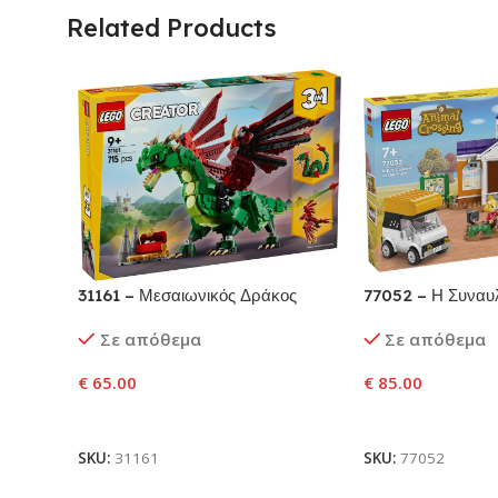
Related Products
31161 – Μεσαιωνικός Δράκος
77052 – Η Συναυλ
Πλατεία
Σε απόθεμα
Σε απόθεμα
€
65.00
€
85.00
Προσθήκη Στο Καλάθι
Προσθήκη Στο Κ
SKU:
31161
SKU:
77052