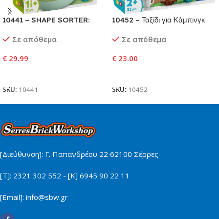
10441 – SHAPE SORTER:
10452 – Ταξίδι για Κάμπινγκ
PUPPY HOUSE
Σε απόθεμα
Σε απόθεμα
€
29.99
€
23.00
Προσθήκη Στο Καλάθι
Προσθήκη Στο Καλάθι
SKU:
10441
SKU:
10452
[Διεύθυνση]: Γ. Παπανδρέου 22 62100 Σέρρες
[Τ]: 2321 302 552 - [Κ] 6945 90 22 11
[Email]: info@sbw.gr