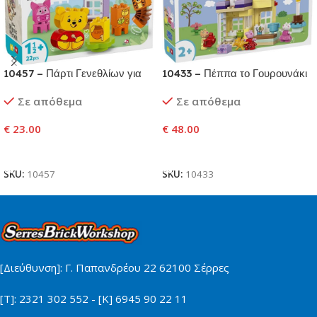
10457 – Πάρτι Γενεθλίων για
10433 – Πέππα το Γουρουνάκι
τον Γουίνι το Αρκουδάκι
– Σπίτι Γενεθλίων
Σε απόθεμα
Σε απόθεμα
€
23.00
€
48.00
Προσθήκη Στο Καλάθι
Προσθήκη Στο Καλάθι
SKU:
10457
SKU:
10433
[Διεύθυνση]: Γ. Παπανδρέου 22 62100 Σέρρες
[Τ]: 2321 302 552 - [Κ] 6945 90 22 11