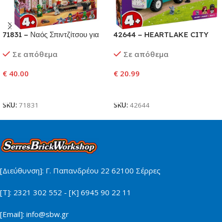
71831 – Ναός Σπιντζίτσου για
42644 – HEARTLAKE CITY
Νίντζα
ICE CREAM TRUCK
Σε απόθεμα
Σε απόθεμα
€
40.00
€
20.99
Προσθήκη Στο Καλάθι
Προσθήκη Στο Καλάθι
SKU:
71831
SKU:
42644
[Διεύθυνση]: Γ. Παπανδρέου 22 62100 Σέρρες
[Τ]: 2321 302 552 - [Κ] 6945 90 22 11
[Email]: info@sbw.gr