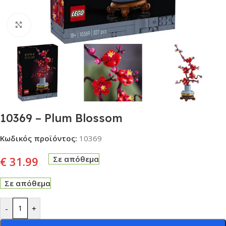
Click to enlarge
10369 – Plum Blossom
Κωδικός προϊόντος:
10369
€
31.99
Σε απόθεμα
Σε απόθεμα
-
+