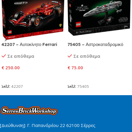
42207 – Αυτοκίνητο Ferrari
75405 – Αστροκαταδρομικό
SF-24 F1
Home One
Σε απόθεμα
Σε απόθεμα
€
250.00
€
75.00
Προσθήκη Στο Καλάθι
Προσθήκη Στο Καλάθι
SKU:
42207
SKU:
75405
[Διεύθυνση]: Γ. Παπανδρέου 22 62100 Σέρρες