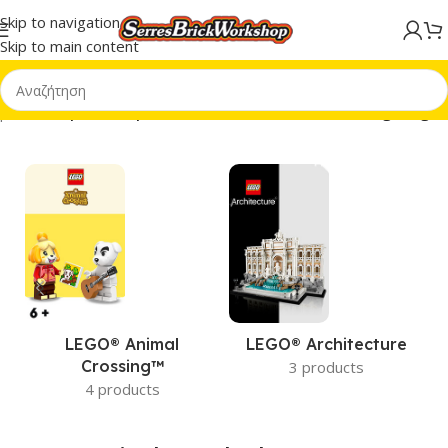
Skip to navigation
Skip to main content
ή σελίδα
/
Προϊόντα με ετικέτα “LEGO® Sonic the Hedgehog™”
LEGO® Animal
LEGO® Architecture
Crossing™
3 products
4 products