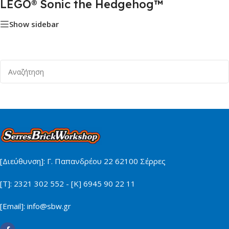
LEGO® Sonic the Hedgehog™
Show sidebar
[Διεύθυνση]: Γ. Παπανδρέου 22 62100 Σέρρες
[Τ]: 2321 302 552 - [Κ] 6945 90 22 11
[Email]: info@sbw.gr