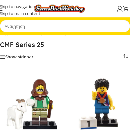
Skip to navigation
Skip to main content
Αρχική σελίδα
/
Minifigures
/
Minifigures CMF
/
CMF Series 25
CMF Series 25
Show sidebar