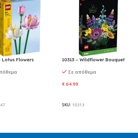
 Lotus Flowers
10313 – Wildflower Bouquet
απόθεμα
Σε απόθεμα
€
64.99
ήκη Στο Καλάθι
Προσθήκη Στο Καλάθι
647
SKU:
10313