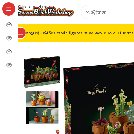
Skip to navigation
Skip to main content
Αρχική Σελίδα
Σετ
Minifigures
Επικοινωνία
Ποιοί Είμαστε
Αρχική σελίδα
/
LEGO® Botanical Collection
/
10329 – Ti