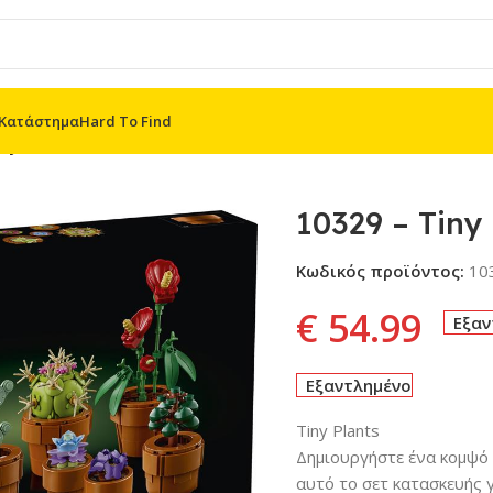
Κατάστημα
Hard To Find
ny Plants
10329 – Tiny
Κωδικός προϊόντος:
10
€
54.99
Εξαν
Εξαντλημένο
Tiny Plants
Δημιουργήστε ένα κομψό 
αυτό το σετ κατασκευής 