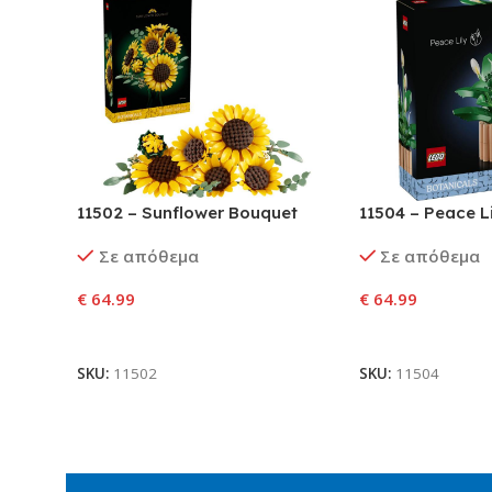
11502 – Sunflower Bouquet
11504 – Peace Li
Σε απόθεμα
Σε απόθεμα
€
64.99
€
64.99
Προσθήκη Στο Καλάθι
Προσθήκη Στο Κ
SKU:
11502
SKU:
11504