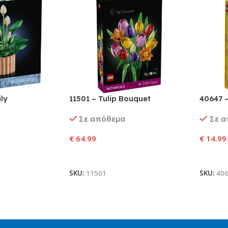
ly
11501 – Tulip Bouquet
40647 –
Σε απόθεμα
Σε 
€
64.99
€
14.99
αλάθι
Προσθήκη Στο Καλάθι
Προσθ
SKU:
11501
SKU:
40