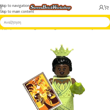
Skip to navigation
Skip to main content
Αρχική σελίδα
/
Minifigures
/
Minifigures CMF
/
CMF Disney 100