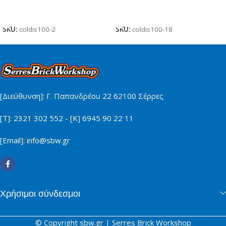
Προσθήκη Στο Καλάθι
Προσθήκη Στο Καλάθι
SKU:
coldis100-2
SKU:
coldis100-18
[Διεύθυνση]: Γ. Παπανδρέου 22 62100 Σέρρες
[Τ]: 2321 302 552 - [Κ] 6945 90 22 11
[Email]: info@sbw.gr
Χρήσιμοι σύνδεσμοι
© Copyright sbw.gr | Serres Brick Workshop