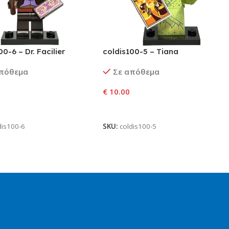
00-6 – Dr. Facilier
coldis100-5 – Tiana
απόθεμα
Σε απόθεμα
€
10.00
ήκη Στο Καλάθι
Προσθήκη Στο Καλάθι
dis100-6
SKU:
coldis100-5