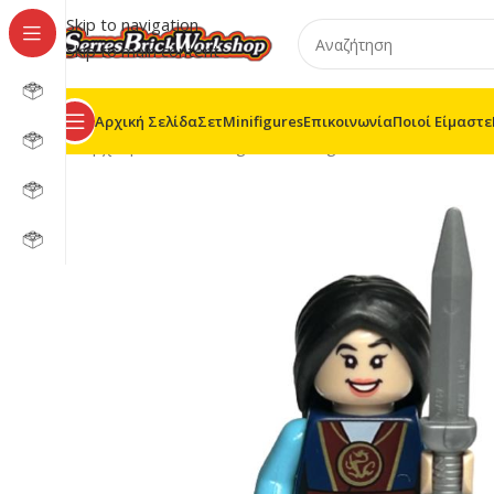
Skip to navigation
Skip to main content
Αρχική Σελίδα
Σετ
Minifigures
Επικοινωνία
Ποιοί Είμαστε
Αρχική σελίδα
/
Minifigures
/
Minifigures CMF
/
CMF Disne