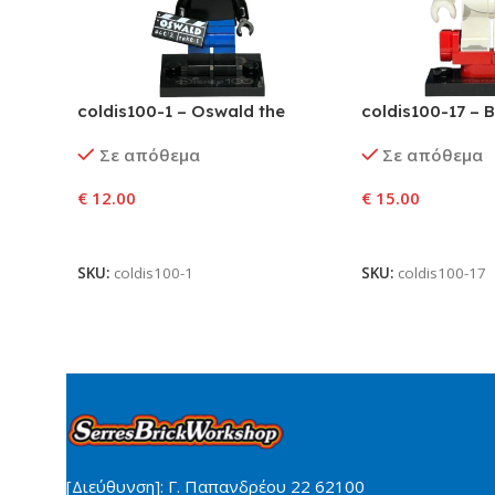
coldis100-1 – Oswald the
coldis100-17 –
Lucky Rabbit
Σε απόθεμα
Σε απόθεμα
€
12.00
€
15.00
Προσθήκη Στο Καλάθι
Προσθήκη Στο Κ
SKU:
coldis100-1
SKU:
coldis100-17
[Διεύθυνση]: Γ. Παπανδρέου 22 62100