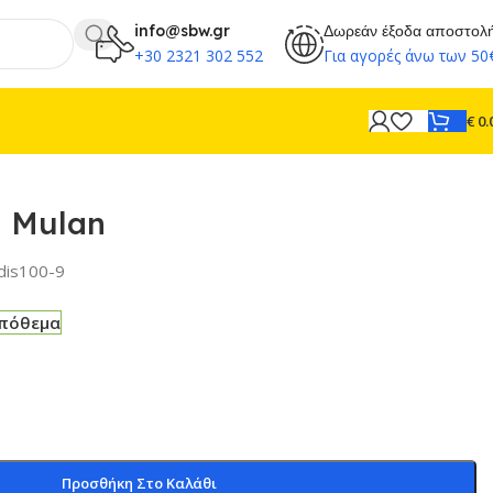
info@sbw.gr
Δωρεάν έξοδα αποστολ
+30 2321 302 552
Για αγορές άνω των 50
€
0.
– Mulan
ldis100-9
απόθεμα
Προσθήκη Στο Καλάθι