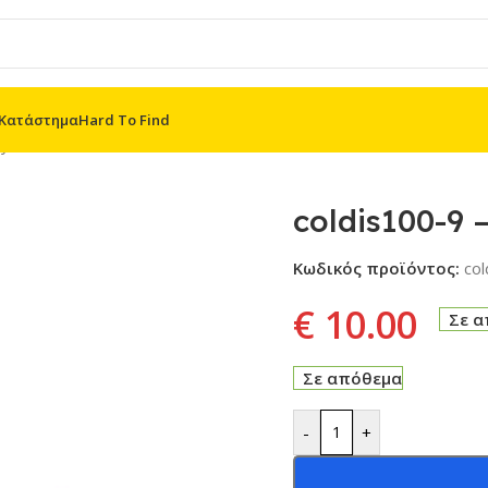
Κατάστημα
Hard To Find
y 100
/
coldis100-9 – Mulan
coldis100-9 
Κωδικός προϊόντος:
co
€
10.00
Σε 
Σε απόθεμα
-
+