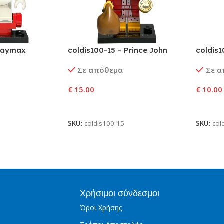
 Baymax
coldis100-15 – Prince John
coldis1
Σε απόθεμα
Σε 
€
15.00
€
10.00
αλάθι
Προσθήκη Στο Καλάθι
Προσθ
SKU:
coldis100-15
SKU:
col
Χρήσιμοι σύνδεσμοι
Όροι Χρήσης