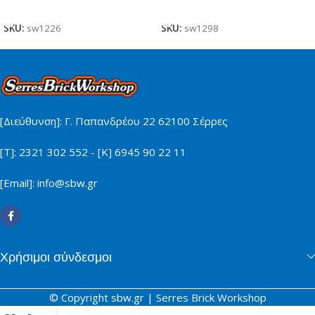
Προσθήκη Στο Καλάθι
Προσθήκη Στο Καλάθι
SKU:
sw1226
SKU:
sw1298
[Διεύθυνση]: Γ. Παπανδρέου 22 62100 Σέρρες
[Τ]: 2321 302 552 - [Κ] 6945 90 22 11
[Email]: info@sbw.gr
Χρήσιμοι σύνδεσμοι
© Copyright sbw.gr | Serres Brick Workshop