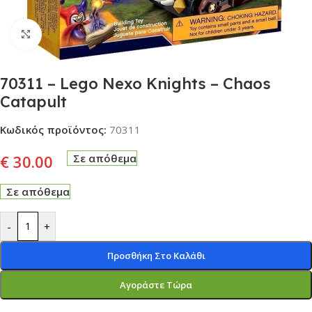
Click to enlarge
70311 – Lego Nexo Knights – Chaos
Catapult
Κωδικός προϊόντος:
70311
€
30.00
Σε απόθεμα
Σε απόθεμα
-
+
Προσθήκη Στο Καλάθι
Αγοράστε Τώρα