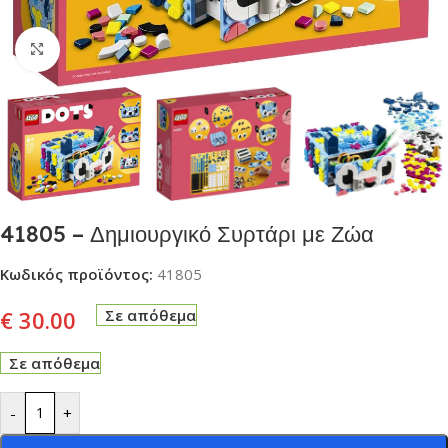
Click to enlarge
41805 – Δημιουργικό Συρτάρι με Ζώα
Κωδικός προϊόντος:
41805
€
30.00
Σε απόθεμα
Σε απόθεμα
-
+