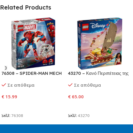
Related Products
76308 – SPIDER-MAN MECH
43270 – Κανό Περιπέτειας της
VS. ANTI-VENOM
Βαϊάνα
Σε απόθεμα
Σε απόθεμα
€
15.99
€
65.00
Προσθήκη Στο Καλάθι
Προσθήκη Στο Καλάθι
SKU:
76308
SKU:
43270