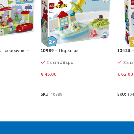
 Γουρουνάκι –
10989 – Πάρκο με
10423 –
Νεροτσουλήθρες
Μεγάλα
Σε απόθεμα
Σε 
€
45.00
€
62.00
αλάθι
Προσθήκη Στο Καλάθι
Προσθ
SKU:
10989
SKU:
10