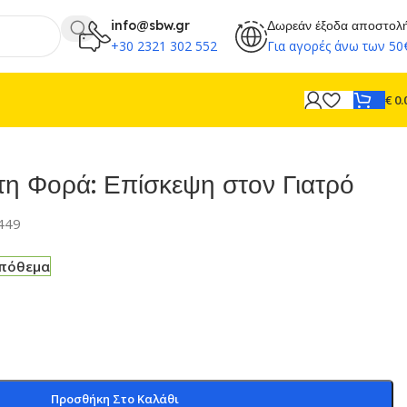
info@sbw.gr
Δωρεάν έξοδα αποστολ
+30 2321 302 552
Για αγορές άνω των 50
€
0.
η Φορά: Επίσκεψη στον Γιατρό
449
απόθεμα
Προσθήκη Στο Καλάθι