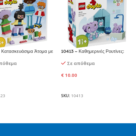
 Κατασκευάσιμα Άτομα με
10413 – Καθημερινές Ρουτίνες:
 Συναισθήματα
Ώρα για Μπάνιο
απόθεμα
Σε απόθεμα
€
10.00
ήκη Στο Καλάθι
Προσθήκη Στο Καλάθι
423
SKU:
10413