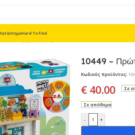
Κατάστημα
Hard To Find
ά: Επίσκεψη στον Γιατρό
10449 – Πρώτ
Κωδικός προϊόντος:
10
€
40.00
Σε 
Σε απόθεμα
-
+