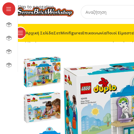
Skip to navigation
Skip to main content
Αρχική Σελίδα
Σετ
Minifigures
Επικοινωνία
Ποιοί Είμαστε
Αρχική σελίδα
/
LEGO® DUPLO®
/
10449 – Πρώτη Φορ