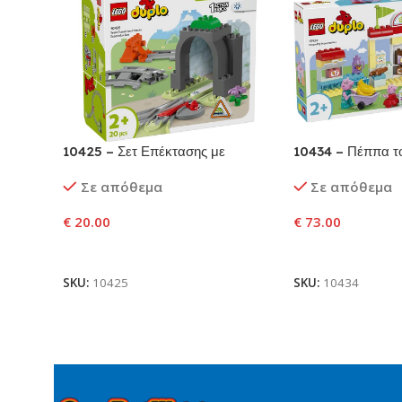
10425 – Σετ Επέκτασης με
10434 – Πέππα το
Σήραγγα και Τροχιές Τρένου
Σούπερ Μάρκετ
Σε απόθεμα
Σε απόθεμα
€
20.00
€
73.00
Προσθήκη Στο Καλάθι
Προσθήκη Στο Κ
SKU:
10425
SKU:
10434