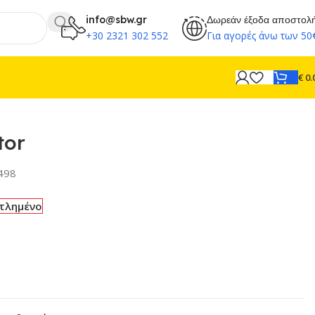
info@sbw.gr
Δωρεάν έξοδα αποστολ
+30 2321 302 552
Για αγορές άνω των 50
€
0.
tor
498
τλημένο