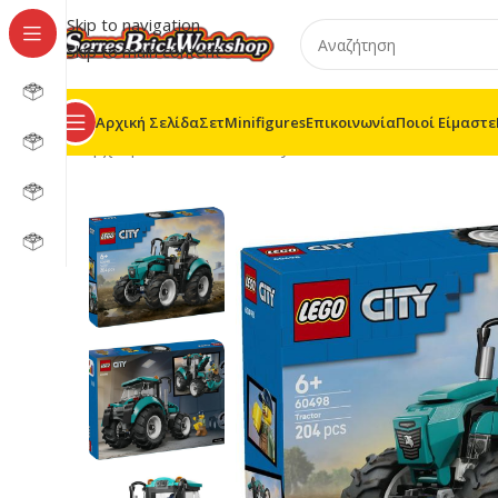
Skip to navigation
Skip to main content
Αρχική Σελίδα
Σετ
Minifigures
Επικοινωνία
Ποιοί Είμαστε
Αρχική σελίδα
/
LEGO® City
/
60498 – Tractor