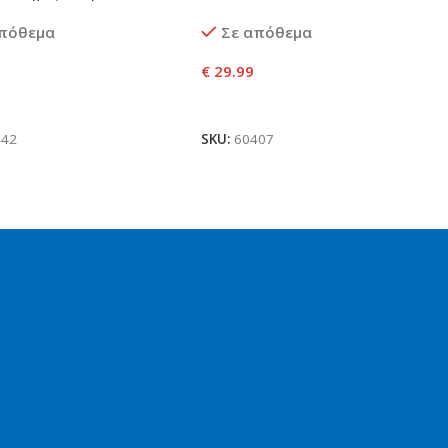
ικό Αυτοκίνητο McLaren
Sightseeing Bus
απόθεμα
Σε απόθεμα
€
29.99
ήκη Στο Καλάθι
Προσθήκη Στο Καλάθι
442
SKU:
60407