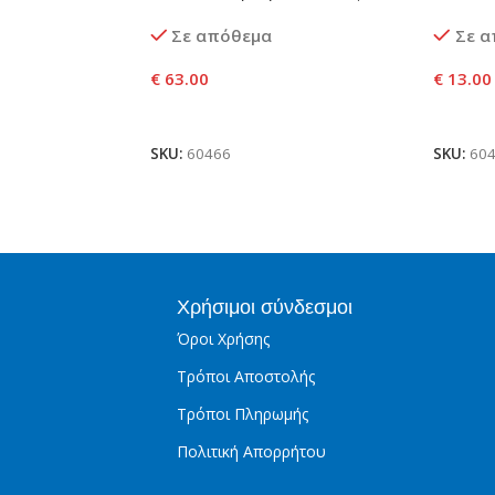
Αγωνιστ
Σε απόθεμα
Σε 
€
63.00
€
13.00
αλάθι
Προσθήκη Στο Καλάθι
Προσθ
SKU:
60466
SKU:
60
Χρήσιμοι σύνδεσμοι
Όροι Χρήσης
Τρόποι Αποστολής
Τρόποι Πληρωμής
Πολιτική Απορρήτου