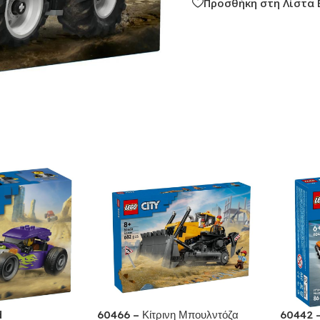
Προσθήκη στη Λίστα 
d
60466 – Κίτρινη Μπουλντόζα
60442 –