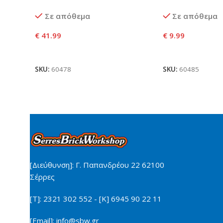
Σε απόθεμα
Σε απόθεμα
€
41.99
€
9.99
Προσθήκη Στο Καλάθι
Προσθήκη Στο Κ
SKU:
60478
SKU:
60485
[Διεύθυνση]: Γ. Παπανδρέου 22 62100
Σέρρες
[Τ]: 2321 302 552 - [Κ] 6945 90 22 11
[Email]: info@sbw.gr