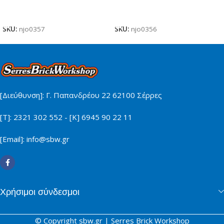
Προσθήκη Στο Καλάθι
Προσθήκη Στο Καλάθι
SKU:
njo0357
SKU:
njo0356
[Διεύθυνση]: Γ. Παπανδρέου 22 62100 Σέρρες
[Τ]: 2321 302 552 - [Κ] 6945 90 22 11
[Email]: info@sbw.gr
Χρήσιμοι σύνδεσμοι
© Copyright sbw.gr | Serres Brick Workshop