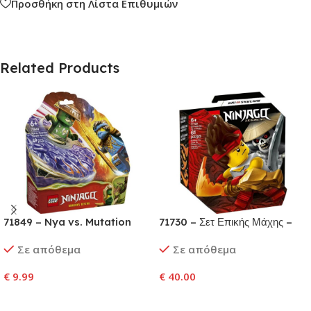
Προσθήκη στη Λίστα Επιθυμιών
Related Products
71849 – Nya vs. Mutation
71730 – Σετ Επικής Μάχης –
Monster Spinner
Κάι εναντίον Σκάλκιν
Σε απόθεμα
Σε απόθεμα
€
9.99
€
40.00
Προσθήκη Στο Καλάθι
Προσθήκη Στο Καλάθι