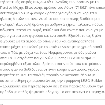
τηλεοπτικής σειράς NINJAGO® Η Άνοδος των Δράκων με το
Πακέτο Μάχης Εξωστολής Δράκου του Λόιντ (71862), ένα επικό
σετ παιχνιδιού με φιγούρα δράσης για αγόρια και κορίτσια
ηλικίας 6 ετών και άνω. Αυτό το σετ κατασκευής διαθέτει μια
πολεμική εξωστολή δράκου με αρθρωτά χέρια, παλάμες, πόδια,
πέλματα, φτερά και ουρά, καθώς και ένα κόκπιτ που ανοίγει με
χώρο για μια μίνι φιγούρα και ένα σπαθί. Εξοπλίστε τις 3 μίνι
φιγούρες με τα αξεσουάρ όπλων του και αναπαραστήστε
επικές μάχες του καλού με το κακό: Ο Λόιντ με το χρυσό σπαθί
του, ο Τζέι με νύχια και ένας Νομιμόφρονος με δύο μαύρα
σπαθιά. Η σειρά σετ παιχνιδιών μίμησης LEGO® NINJAGO
περιλαμβάνει εξωστολές, δράκους και ναούς που επιτρέπουν
στους φαν να βυθίζονται σε έναν κόσμο φαντασίας, γεμάτο
περιπέτειες. Και τα παιδιά μπορούν να κατασκευάζουν με
αυτοπεποίθηση χρησιμοποιώντας την εφαρμογή LEGO Builder
– ζουμάρουν και περιστρέφουν σε 3D και παρακολουθούν την
πρόοδο με απλές ψηφιακές οδηγίες. Το σετ περιέχει 81 τεμάχια.